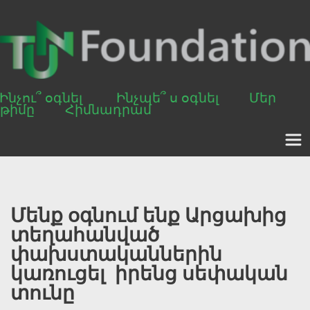
Ինչու՞ օգնել
Ինչպե՞ ս օգնել
Մեր 
թիմը
Հիմնադրամ
Մենք օգնում ենք Արցախից 
տեղահանված 
փախստականներին 
կառուցել  իրենց սեփական 
տունը