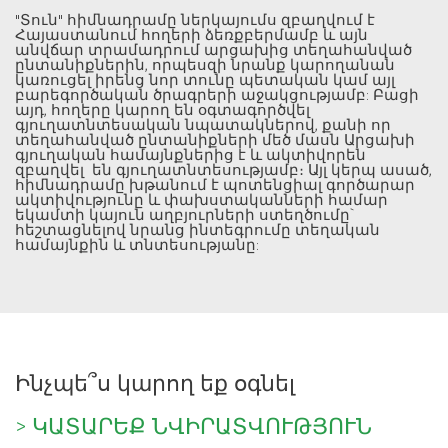
"Տուն" հիմնադրամը ներկայումս զբաղվում է 
Հայաստանում հողերի ձեռքբերմամբ և այն 
անվճար տրամադրում արցախից տեղահանված 
ընտանիքներին, որպեսզի նրանք կարողանան 
կառուցել իրենց նոր տունը պետական կամ այլ 
բարեգործական ​​ծրագրերի աջակցությամբ: Բացի 
այդ, հողերը կարող են օգտագործվել 
գյուղատնտեսական նպատակներով, քանի որ 
տեղահանված ընտանիքների մեծ մասն Արցախի 
գյուղական համայնքներից է և ակտիվորեն 
զբաղվել  են գյուղատնտեսությամբ։ Այլ կերպ ասած, 
հիմնադրամը խթանում է պոտենցիալ գործարար 
ակտիվությունը և փախստականների համար 
եկամտի կայուն աղբյուրների ստեղծումը` 
հեշտացնելով նրանց ինտեգրումը տեղական 
համայնքին և տնտեսությանը:
Ինչպե՞ս կարող եք օգնել
> ԿԱՏԱՐԵՔ ՆՎԻՐԱՏՎՈՒԹՅՈՒՆ