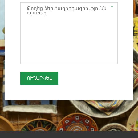
*
ՈՒՂԱՐԿԵԼ